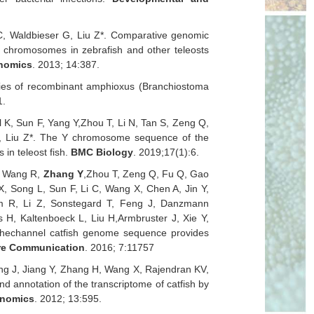
i C, Waldbieser G, Liu Z*. Comparative genomic
s chromosomes in zebrafish and other teleosts
nomics
. 2013; 14:387.
ities of recombinant amphioxus (Branchiostoma
1.
l K, Sun F, Yang Y,
Zhou T, Li N, Tan S, Zeng Q,
, Liu Z*. The Y chromosome sequence of the
in teleost fish.
BMC Biology
. 2019;17(1):6.
L, Wang R,
Zhang Y
,
Zhou T, Zeng Q, Fu Q, Gao
, Song L, Sun F, Li C, Wang X, Chen A, Jin Y,
 R, Li Z, Sonstegard T, Feng J, Danzmann
s H, Kaltenboeck L, Liu H,
Armbruster J, Xie Y,
The
channel catfish genome sequence provides
re Communication
. 2016
;
7:11757
ng J, Jiang Y, Zhang H, Wang X, Rajendran KV,
and annotation of the transcriptome of catfish by
nomics
. 2012; 13:595.