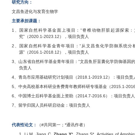
研究方向：
文昌鱼进化与发育生物学
主要承担课题：
1、
国家自然科学基金面上项目：
“
脊椎动物肝脏起源探索：
究
”
（
2020.1-2023.12
），项目负责人
2、
国家自然科学基金青年项目：
“
从文昌鱼化学防御系统分
源
”
（
2016.1-2018.12
），
项目负责人
3、
山东省自然科学基金青年项目：
“
文昌鱼肝盲囊化学防御基因
负责人
4、
青岛市应用基础研究计划项目
（
2018
.1-2019.12
）：
项目负责
5、
中央高校基本科研业务费青年教师科研专项基金（
2015.1-201
6、
中国博士后科学基金面上资助（
2014.7-2016.6
）：项目负责
7、
留学归国人员科研启动金：项目负责人
代表性论文：
（
#
共同第一；
*
通讯作者）
1.
Li M, Jiang C,
Zhang Y
*, Zhang S
*
. Activities of Amphi