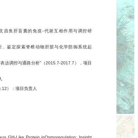
文昌鱼肝盲囊的免疫
-
代谢互相作用与调控研
析、鉴定探索脊椎动物肝脏与化学防御系统起
的表达调控与通路分析
”
（
2
015.7-2017.7
），
项目
人
6.12
）：
项目负责人
人
oxus GH-Like Protein in
Osmoregulation: Insight