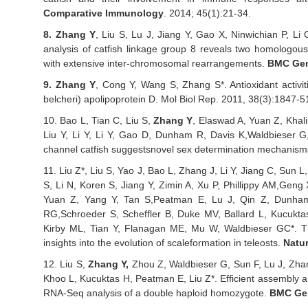
Comparative Immunology
. 2014; 45(1):21-34.
8.
Zhang Y
, Liu S, Lu J, Jiang Y, Gao X, Ninwichian P, L
analysis of catfish linkage group 8 reveals two homologou
with extensive inter-chromosomal rearrangements.
BMC Ge
9.
Zhang Y
, Cong Y, Wang S, Zhang S*. Antioxidant activ
belcheri) apolipoprotein D. Mol Biol Rep. 2011, 38(3):1847-5
10.
Bao L, Tian C, Liu S,
Zhang Y
, Elaswad A, Yuan Z, Khali
Liu Y, Li Y, Li Y, Gao D, Dunham R, Davis K,
Waldbieser G
channel catfish suggests
novel sex determination mechanisms 
11.
Liu Z*, Liu S, Yao J, Bao L, Zhang J, Li Y, Jiang C, Sun 
S, Li N, Koren S, Jiang Y, Zimin A, Xu P, Phillippy AM,
Geng X
Yuan Z, Yang Y, Tan S,
Peatman E, Lu J, Qin Z, Dunham
RG,
Schroeder S, Scheffler B, Duke MV, Ballard L, Kucukta
Kirby ML, Tian Y, Flanagan ME, Mu W, Waldbieser GC*. 
insights into the evolution of scale
formation in teleosts.
Natu
12.
Liu S,
Zhang Y,
Zhou Z, Waldbieser G, Sun F, Lu J, Zha
Khoo L, Kucuktas H, Peatman E, Liu Z
*
. Efficient assembly 
RNA-Seq analysis of a double haploid homozygote.
BMC Ge