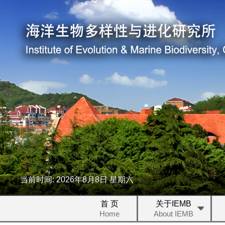
当前时间:
2026
年
8
月
8
日
星期六
首 页
关于IEMB
Home
About IEMB