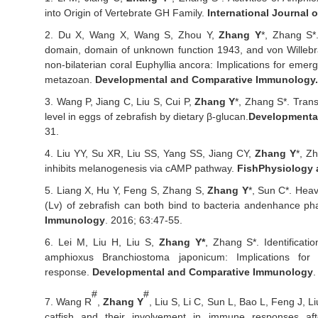
into Origin of Vertebrate GH Family.
International Journal 
2.
Du X, Wang X, Wang S, Zhou Y,
Zhang Y
*, Zhang S
*
domain, domain of unknown function 1943, and von Willebran
non-bilaterian coral Euphyllia ancora: Implications for emerg
metazoan.
Developmental and Comparative Immunology
3.
Wang P, Jiang C, Liu S, Cui P,
Zhang Y
*, Zhang S
*
. Tran
level in eggs of zebrafish by dietary β-glucan.
Developmenta
31.
4.
Liu YY, Su XR, Liu SS, Yang SS, Jiang CY,
Zhang Y
*, Z
inhibits melanogenesis via cAMP pathway.
Fish
Physiology 
5.
Liang X, Hu Y, Feng S, Zhang S,
Zhang Y
*, Sun C*. Heav
(Lv) of zebrafish can both bind to bacteria and
enhance pha
Immunology
. 2016
;
63:47-55.
6.
Lei M, Liu H, Liu S,
Zhang Y*
,
Zhang S*. Identificatio
amphioxus Branchiostoma japonicum: Implications for an
response.
Developmental and Comparative Immunology
.
#
#
7.
Wang R
,
Zhang Y
, Liu S, Li C, Sun L, Bao L, Feng J, 
catfish and their involvement in immune responses afte