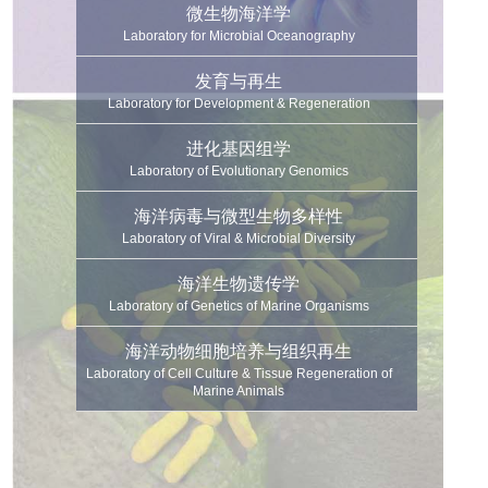
微生物海洋学
Laboratory for Microbial Oceanography
发育与再生
Laboratory for Development & Regeneration
进化基因组学
Laboratory of Evolutionary Genomics
海洋病毒与微型生物多样性
Laboratory of Viral & Microbial Diversity
海洋生物遗传学
Laboratory of Genetics of Marine Organisms
海洋动物细胞培养与组织再生
Laboratory of Cell Culture & Tissue Regeneration of
Marine Animals