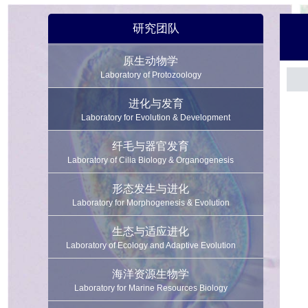
研究团队
原生动物学
Laboratory of Protozoology
进化与发育
Laboratory for Evolution & Development
纤毛与器官发育
Laboratory of Cilia Biology & Organogenesis
形态发生与进化
Laboratory for Morphogenesis & Evolution
生态与适应进化
Laboratory of Ecology and Adaptive Evolution
海洋资源生物学
Laboratory for Marine Resources Biology