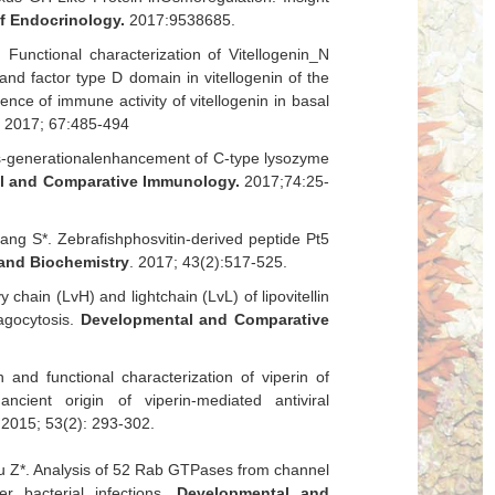
of Endocrinology.
2017:9538685.
. Functional characterization of Vitellogenin_N
d factor type D domain in vitellogenin of the
ence of immune activity of vitellogenin in basal
.
2017; 67:485-494
s-generational
enhancement of C-type lysozyme
l and Comparative Immunology.
2017;74:25-
hang S
*
. Zebrafish
phosvitin-derived peptide Pt5
and Biochemistry
. 2017; 43(2):517-525.
y chain (LvH) and light
chain (LvL) of lipovitellin
gocytosis.
Developmental and Comparative
n and functional characterization of viperin of
cient origin of viperin-mediated antiviral
 2015; 53(2): 293-302.
Liu Z*. Analysis of 52 Rab GTPases from channel
r bacterial infections.
Developmental and