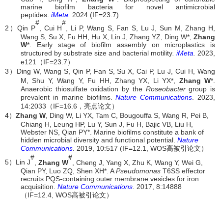
marine biofilm bacteria for novel antimicrobial
peptides.
iMeta.
2024 (IF=23.7)
#
#
2
）
Qin P
, Cui H
, Li P, Wang S, Fan S, Lu J, Sun M, Zhang H,
Wang S, Su X, Fu HH, Hu X, Lin J, Zhang YZ, Ding W*,
Zhang
W
*. Early stage of biofilm assembly on microplastics is
structured by substrate size and bacterial motility
.
iMeta
.
2023,
e121
（
IF=23.7
）
3
）
Ding W, Wang S, Qin P, Fan S, Su X, Cai P, Lu J, Cui H, Wang
M, Shu Y, Wang Y, Fu HH, Zhang YX, Li YX*,
Zhang W
*.
Anaerobic thiosulfate oxidation by the
Roseobacter
group is
prevalent in marine biofilms.
Nature Communications
. 2023,
14:2033
（
IF=16.6
，亮点论文）
4
）
Zhang W
,
Ding W, Li YX, Tam C, Bougouffa S, Wang R, Pei B,
Chiang H, Leung HP, Lu Y, Sun J, Fu H, Bajic VB, Liu H,
Webster NS, Q
ian PY*. Marine biofilms constitute a bank of
hidden microbial diversity and functional potential.
Nature
Communications
.
2019, 10:517 (IF=12.1, WOS
高被引论文
）
#
#
5
）
Lin J
,
Zhang W
,
Cheng J, Yang X, Zhu K, Wang Y, Wei G,
Qian PY, Luo ZQ,
Shen XH*. A
Pseudomonas
T6SS effector
recruits PQS-containing outer membrane vesicles for iron
acquisition.
Nature Communications
. 2017, 8:14888
（
IF=12.4, WOS
高被引论文
）