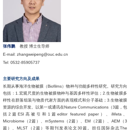
张伟鹏
教授
博士生导师
E-mail: zhangweipeng@ouc.edu.cn
Tel: 0532-85905737
主要研究方向及成果
长期从事海洋生物被膜（
Biofilms
）物种与功能多样性研究。研究方向
包括：
1.
宏观尺度的生物被膜物种与基因多样性评估；
2.
生物被膜多
样性在群落组装与物质代谢方面的表现模式和分子基础；
3.
生物被膜
资源的综合开发。以第一或通讯在
Nature Communications
（
3
篇，包
括
2
篇
ESI
高被引和
1
篇
editor featured paper
）、
iMeta
、
Microbiome
（
2
篇）、
mSystems
（
2
篇）、
EM
（
2
篇）、
AEM
（
3
篇）、
MLST
（
2
篇）等期刊发表论文
30
篇。担任国际杂志
The