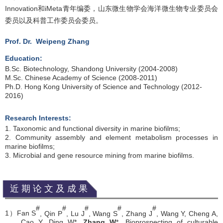
Innovation
和
iMeta
青年编委，山东微生物学会海洋微生物专业委员会
委员以及科普工作委员会委员。
Prof. Dr. Weipeng Zhang
Education:
B.Sc. Biotechnology, Shandong University (2004-2008)
M.Sc. Chinese Academy of Science (2008-2011)
Ph.D. Hong Kong University of Science and Technology (2012-
2016)
Research Interests:
1. Taxonomic and functional diversity in marine biofilms;
2. Community assembly and element metabolism processes in
marine biofilms;
3. Microbial and gene resource mining from marine biofilms.
近期论文及成果
#
#
#
#
#
1
）
Fan S
, Qin P
, Lu J
, Wang S
, Zhang J
, Wang Y, Cheng A,
Cao Y, Ding W*,
Zhang W
*. Bioprospecting of culturable