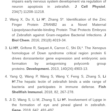
impairs early nervous system development via regulation of
ne
uron apoptosis in zebrafish.
J Cell Physiol
.
234(7):11208-11218.
2
.
Wang X, Du X,
Li H
*, Zhang S*. Identification of the Zinc
Finger Protein ZRANB2 as a Novel Maternal
Lipopolysaccharide-binding Protein That Protects Embryos
of Zebrafish against Gram-negative Bacterial Infections.
J
Biol Chem
. 2016; 291(8):4019-34.
3.
Li HY
, Grifone R, Saquet A, Carron C, Shi DL*. The Xenopus
homologue of Down syndrome critical region protein 6
drives dorsoanterior gene expression and embryonic axis
formation by antagonising polycomb group
proteins.
Development.
2013, 140(24):4903-13.
4.
Yang Q, Wang P, Wang S, Wang Y, Feng S, Zhang S,
Li
H
*
.
The hepatic lectin of zebrafish binds a wide range of
bacteria and participates in immune defense.
Fish
Shellfish Immunol.
2018, 82, 267-278.
5.
Ji D, Wang S, Li M, Zhang S,
Li H*.
Involvement of Lypge in
the formation of eye and pineal gland in zebrafish.
Gene.
2018, 642, 491-497.