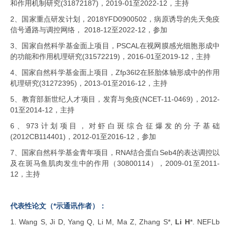
和作用机制研究
(31872187
)
，
2019-01
至
2022-12，主持
2、国家重点研发计划，
2018YFD0900502
，病原诱导的先天免疫
信号通路与调控网络，
2018-12
至
2022-12
，参加
3、国家自然科学基金面上项目，
PSCAL
在视网膜感光细胞形成中
的功能和作用机理研究
(31572219)
，
2016-01
至
2019-12
，主持
4、国家自然科学基金面上项目，
Zfp36l2
在胚胎体轴形成中的作用
机理研究
(31272395)
，
2013-01
至
2016-12
，主持
5、教育部新世纪人才项目，发育与免疫
(NCET-11-0469)
，
2012-
01
至
2014-12
，主持
6、973
计划项目，对虾白斑综合征爆发的分子基础
(2012CB114401)
，
2012-01
至
2016-12
，参加
7、国家自然科学基金青年项目，
RNA
结合蛋白
Seb4
的表达调控以
及在斑马鱼肌肉发生中的作用（
30800114
），
2009-01
至
2011-
12
，主持
代表性论文（*示通讯作者）：
1.
Wang S, Ji D, Yang Q, Li M, Ma Z, Zhang S*,
Li H
*. NEFLb