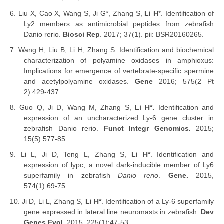
6.
Liu X, Cao X, Wang S, Ji G*, Zhang S,
Li H
*. Identification of
Ly2 members as antimicrobial peptides from zebrafish
Danio rerio.
Biosci Rep
. 2017; 37(1). pii: BSR20160265.
7.
Wang H, Liu B, Li H, Zhang S. Identification and biochemical
characterization of polyamine oxidases in amphioxus:
Implications for emergence of vertebrate-specific spermine
and acetylpolyamine oxidases.
Gene
2016; 575(2 Pt
2):429-437.
8.
Guo Q, Ji D, Wang M, Zhang S,
Li H*.
Identification and
expression of an uncharacterized Ly-6 gene cluster in
zebrafish Danio rerio.
Funct Integr Genomics.
2015;
15(5):577-85.
9.
Li L, Ji D, Teng L, Zhang S,
Li H*
. Identification and
expression of lypc, a novel dark-inducible member of Ly6
superfamily in zebrafish
Danio rerio
.
Gene.
2015,
574(1):69-75.
10.
Ji D, Li L, Zhang S,
Li H*
. Identification of a Ly-6 superfamily
gene expressed in lateral line neuromasts in zebrafish.
Dev
Genes Evol.
2015, 225(1):47-53