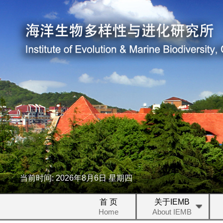
当前时间:
2026
年
8
月
6
日
星期四
首 页
关于IEMB
Home
About IEMB