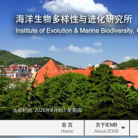
当前时间:
2026
年
8
月
6
日
星期四
首 页
关于IEMB
Home
About IEMB