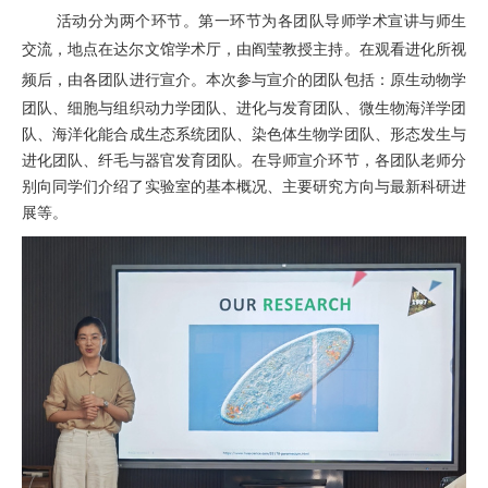
活动
分为两个环节。第一环节为
各团队导师学术宣讲与师生
交流，地点在达尔文馆学术厅
，
由阎莹教授主持。在观看
进化所视
频
后，由各团队进行宣介。
本次
参与宣介的团队包括：原生动物学
团队、
细胞与组织动力学
团队、
进化与发育
团队、
微生物海洋学
团
队、
海洋化能合成生态系统
团队、
染色体生物学
团队、
形态发生与
进化
团队、
纤毛与器官发育
团队。
在导师宣介环节，各团队老师分
别向同学们介绍了实验室的基本概况、
主要
研究方向与
最新
科研进
展等。