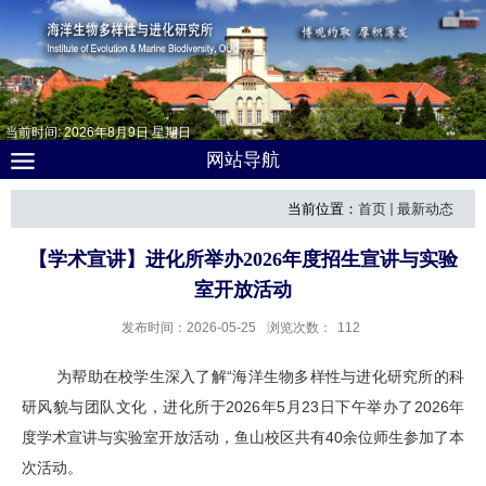
当前时间:
2026
年
8
月
9
日
星期日
网站导航
当前位置：
首页
最新动态
【学术宣讲】进化所举办2026年度招生宣讲与实验
室开放活动
发布时间：2026-05-25
浏览次数：
112
为
帮助在校学生深入了解
“
海洋生物多样性与进化研究所
的科
研风貌与团队文化，
进化所于
2026
年
5
月
23
日下午
举办了
2026
年
度学术宣讲与实验室开放活动
，鱼山校区共有
4
0
余位师生参加了本
次活动。