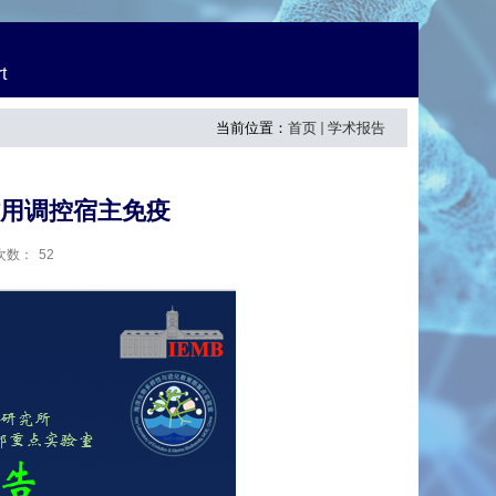
t
当前位置：
首页
学术报告
用调控宿主免疫
次数：
52