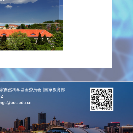
家自然科学基金委员会
国家教育部
82
angc@ouc.edu.cn