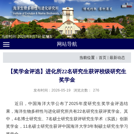
当前时间:
2026
年
8
月
7
日
星期五
网站导航
当前位置：
首页
最新动态
【奖学金评选】进化所22名研究生获评校级研究生
奖学金
发布时间：2026-05-19
浏览次数：
276
近日，中国海洋大学公布了
2025
年度研究生奖学金评选结
果，海洋生物多样性与进化研究所共有
22
名研究生获评奖学金。其
中，
4
名博士研究生、
7
名
硕士
研究生获评
研究生学术（实践）创新
奖学金
，
11
名硕士研究生获评中国海洋大学
3
年制硕士研究生学习