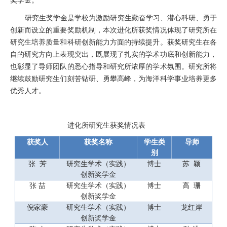
奖学金。
研究生奖学金是学校为激励研究生勤奋学习、潜心科研、勇于
创新而设立的重要奖励机制
，
本次进化所获奖
情况
体现了研究所在
研究生培养质量和科研创新能力方面的持续提升。获奖研究生在各
自的研究方向上表现突出，既展现了扎实的学术功底和创新能力，
也彰显了导师团队的悉心指导和研究所浓厚的学术氛围。研究所将
继续鼓励研究生们刻苦钻研、勇攀高峰，为海洋科学事业培养更多
优秀人才。
进化所研究生获奖情况表
获奖人
获奖名称
学生类
导师
别
张
芳
研究生学术
（
实践
）
博士
苏
颖
创新
奖学金
张
喆
研究生
学术
（实践）
博士
高
珊
创新奖学金
倪家豪
研究生
学术
（实践）
博士
龙红岸
创新奖学金