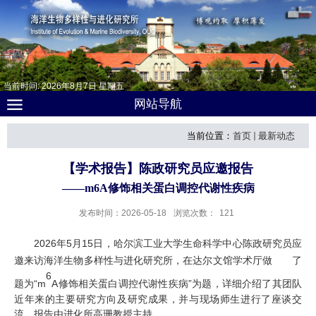
当前时间:
2026
年
8
月
7
日
星期五
网站导航
当前位置：
首页
最新动态
【学术报告】陈政研究员应邀报告
——m6A修饰相关蛋白调控代谢性疾病
发布时间：2026-05-18
浏览次数：
121
202
6
年
5
月
1
5
日，
哈尔滨工业大学生命科学中心陈政研究员
应
邀来访
海洋生物多样性与进化研究所
，
在
达尔文
馆学术厅做 了
6
题为
“
m
A
修饰相关蛋白调控代谢性疾病
”
为题
，
详细介绍了其团队
近年来的主要研究方向及研究成果，
并与现场师生
进行了
座谈交
流。报告
由
进化所高珊教授
主持
。