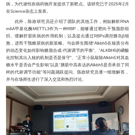
病，为代谢性疾病药物开发提供了新靶点。该研究已于
2025
年
2
月
在
Science
杂志上发表。
此外，陈政研究员还介绍了团队的其他工作，例如解析
RNA
m6A
甲基化酶
METTL3
作为一种
RBP
，能够通过靶向干预脂肪组
织、缓解肝脏疾病的作用机制；以及提出通过
RBPs
调控胰岛
β
细
胞，进而干预糖尿病的新策略。
与会师生围绕
“
Alkbh5
在核质分布
的动态变化如何影响糖脂合成
-
代谢调节的平衡”、“
ALKBH5
的磷酸
化控制其出入核的机制是否是保守”、“正常小鼠敲除
Alkbh5
对其血
糖水平是否会产生影响”以及“胰脏中高表达的
Alkbh5
是否承担了同
样的代谢调节功能”等问题踊跃提问。陈政研究员逐一细致解答，
并与在场师生进行了深入交流和热烈讨论。