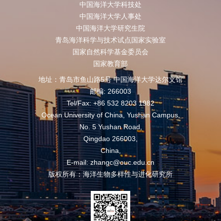
中国海洋大学科技处
中国海洋大学人事处
中国海洋大学研究生院
青岛海洋科学与技术试点国家实验室
国家自然科学基金委员会
国家教育部
地址：青岛市鱼山路5号 中国海洋大学达尔文馆
邮编: 266003
Tel/Fax: +86 532 8203 1982
Ocean University of China, Yushan Campus,
No. 5 Yushan Road,
Qingdao 266003,
China,
E-mail: zhangc@ouc.edu.cn
版权所有：海洋生物多样性与进化研究所