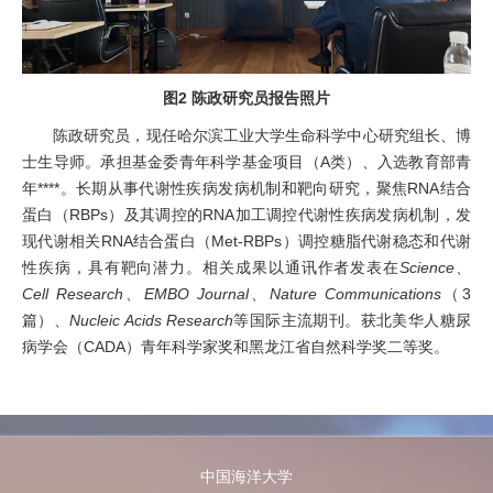
图2
陈政研究员报告照片
陈政研究员，现任哈尔滨工业大学生命科学中心研究组长、博
士生导师。承担基金委青年科学基金项目（
A
类）、入选教育部青
年****。长期从事代谢性疾病发病机制和靶向研究，聚焦
RNA
结合
蛋白（
RBPs
）及其调控的
RNA
加工调控代谢性疾病发病机制，发
现代谢相关
RNA
结合蛋白（
Met-RBPs
）调控糖脂代谢稳态和代谢
性疾病，具有靶向潜力。相关成果以通讯作者发表在
Science
、
Cell Research
、
EMBO J
ournal
、
Nature Communications
（
3
篇）、
Nucleic Acids Research
等国际主流期刊。获北美华人糖尿
病学会（
CADA
）青年科学家奖和黑龙江省自然科学奖二等奖。
中国海洋大学