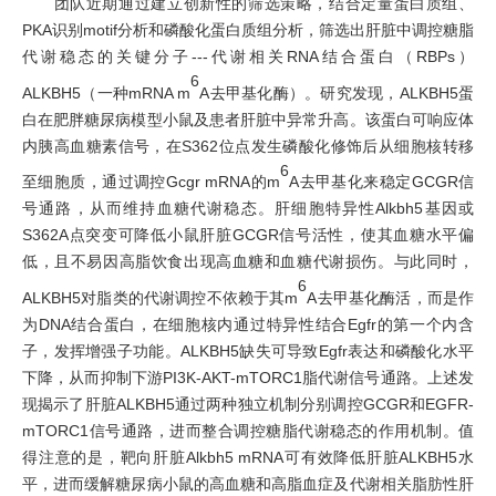
团队近期通过建立创新性的筛选策略，结合定量蛋白质组、
PKA
识别
motif
分析和磷酸化蛋白质组分析，筛选出肝脏中调控糖脂
代谢稳态的关键分子
-
--
代谢相关
RNA
结合蛋白（
RBPs
）
6
ALKBH5
（一种
mRNA m
A
去甲基化酶）。研究发现，
ALKBH5
蛋
白在肥胖糖尿病模型小鼠及患者肝脏中异常升高。该蛋白可响应体
内胰高血糖素信号，在
S362
位点发生磷酸化修饰后从细胞核转移
6
至细胞质，通过调控
Gcgr m
RNA
的
m
A
去甲基化来稳定
GCGR
信
号通路，从而维持血糖代谢稳态。肝细胞特异性
Alkbh5
基因或
S362
A
点突变可降低小鼠肝脏
GCGR
信号活性，使其血糖水平偏
低，且不易因高脂饮食出现高血糖和血糖代谢损伤。与此同时，
6
ALKBH5
对脂类的代谢调控不依赖于其
m
A
去甲基化酶活，而是作
为
DNA
结合蛋白，在细胞核内通过特异性结合
Egfr
的第一个内含
子，发挥增强子功能。
ALKBH5
缺失可导致
Egfr
表达和磷酸化水平
下降，从而抑制下游
PI3K-AKT-mTORC1
脂代谢信号通路。
上述发
现揭示了肝脏
ALKBH5
通过两种独立机制分别调控
GCGR
和
EGFR-
mTORC1
信号通路，进而整合调控糖脂代谢稳态的作用机制。
值
得注意的是，靶向肝脏
Alkbh5 mRNA
可有效降低肝脏
ALKBH5
水
平，进而缓解糖尿病小鼠的高血糖和高脂血症及代谢相关脂肪性肝