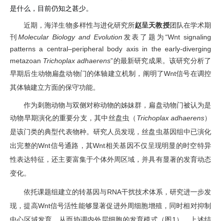
是什么，目前仍知之甚少。
近期，海洋生物多样性与进化研究所
赵呈天教授
团队在学术期
刊
Molecular Biology and Evolution
发表
了题为
“Wnt signaling
patterns a central–peripheral body axis in the early-diverging
metazoan
Trichoplax adhaerens
”
的最新研究成果。该研究分析了
早期
后生动物
扁盘动物门的体轴建立机制，阐明了
Wnt
信号在调控
其体轴建立方面的保守
功能
。
作为刺胞动物
与
双侧对称动物
的姊妹群
，扁盘动物门被认为是
动物早期演化的重要分支，其中丝盘虫（
Trichoplax adhaerens
）
是该门类的典型代表物种。研究人员发现，丝盘虫基因组中已演化
出完整的
Wnt
信号通路，其
Wnt
相关基因不仅呈现明显的时空特异
性表达特征，还主要富集于个体外周区域，并具有显著的发育动态
变化。
依托课题组建立的转基因与
RNA
干扰技术体系，研究进一步发
现，提高
Wnt
信号活性能够显著促进外周细胞增殖，同时相对抑制
中心区域发育，从而协调内外层细胞的发育模式
（图
1
）
。上述结