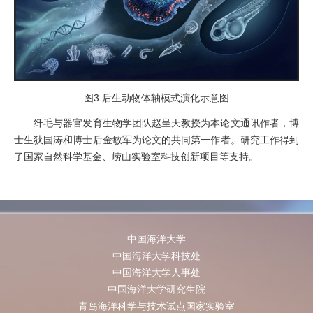
图
3
后生动物体轴模式演化示意图
纤毛与器官发育生物学团队赵呈天教授为本论文通讯作者，博
士生狄国涛和博士后金敏军为论文的共同第一作者。研究工作得到
了国家自然科学基金、崂山实验室科技创新项目等支持。
中国海洋大学
中国海洋大学科技处
中国海洋大学人事处
中国海洋大学研究生院
青岛海洋科学与技术试点国家实验室