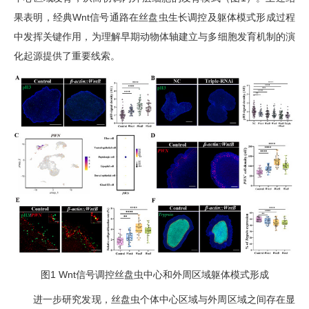
果表明，经典
Wnt
信号通路在丝盘虫生长调控及躯体模式形成过程
中发挥关键作用，为理解早期动物体轴建立与多细胞发育机制的演
化起源提供了重要线索。
图
1 Wnt
信号调控丝盘虫中心和外周区域躯体模式形成
进一步研究发现，丝盘虫个体中心区域与外周区域之间存在显