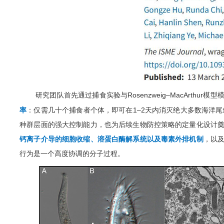
研究团队首先通过捕食实验与
Rosenzweig–MacArthur
模型
率
：仅需
几十
个捕食者个体，即可在
1–2
天内消灭
绝大多数
海洋尾
种群层面的强大控制能力，也为后续生物防
控
策略的定量化设计
钙离子介导的细胞收缩、溶蛋白酶解系统以及毒素外排机制
，以
行为是一个高度协调的分子过程。