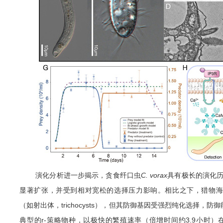
演
化分析进一步揭示，贪食纤口虫
C. vorax
具有极长的演化
显著扩张，并受
到相对宽松的
选择压
力
影响。相比之下，猎物
（如射出体，
trichocysts
），但其防御基因受强烈纯化选择，防御
典型的
r-
策略物种，以极快的繁殖速率（倍增时间约
3.9
小时）