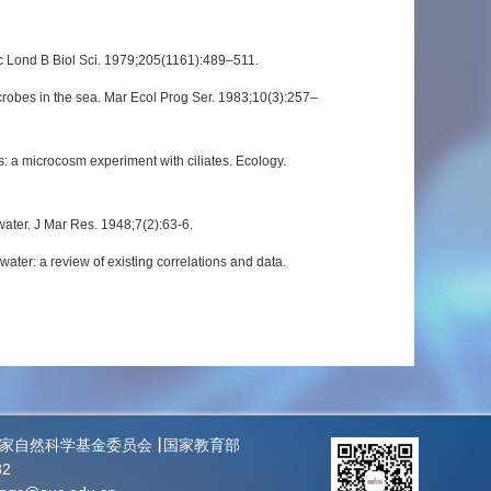
c Lond B Biol Sci. 1979;205(1161):489–511.
icrobes in the sea. Mar Ecol Prog Ser. 1983;10(3):257–
es: a microcosm experiment with ciliates. Ecology.
water. J Mar Res. 1948;7(2):63-6.
ter: a review of existing correlations and data.
家自然科学基金委员会
国家教育部
82