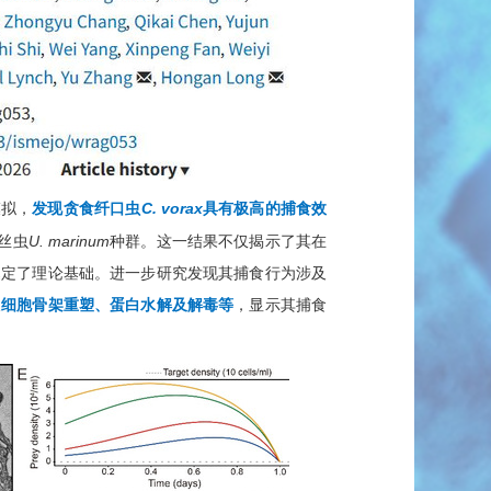
模拟，
发现贪食纤口虫
C. vorax
具有极高的捕食效
丝虫
U. marinum
种群。这一结果不仅揭示了其在
奠定了理论基础。进一步
研究
发现其
捕食行为涉及
及
细胞骨架重塑、蛋白水解及解毒
等
，
显示
其捕食