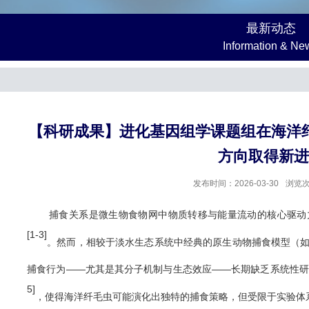
最新动态
Information & Ne
【科研成果】进化基因组学课题组在海洋
方向取得新进
发布时间：2026-03-30
浏览
捕食关系是微生物食物网中物质转移与能量流动的核心驱动
[1-3]
。然而，相较于淡水生态系统中经典的原生动物捕食模型（
捕食行为
——
尤其是其分子机制与生态效应
——
长期缺乏系统性研
5]
，使得海洋纤毛虫可能演化出独特的捕食策略，但受限于实验体