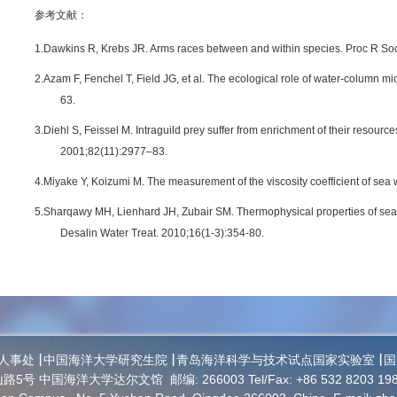
参考文献：
1.
Dawkins R, Krebs JR. Arms races between and within species. Proc R So
2.
Azam F, Fenchel T, Field JG, et al. The ecological role of water-column m
63.
3.
Diehl S, Feissel M. Intraguild prey suffer from enrichment of their resourc
2001;82(11):2977–83.
4.
Miyake Y, Koizumi M. The measurement of the viscosity coefficient of sea 
5.
Sharqawy MH, Lienhard JH, Zubair SM. Thermophysical properties of seawa
Desalin Water Treat. 2010;16(1-3):354-80.
人事处
中国海洋大学研究生院
青岛海洋科学与技术试点国家实验室
国
路5号 中国海洋大学达尔文馆
邮编: 266003
Tel/Fax: +86 532 8203 19