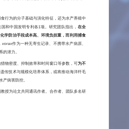
捕食行为的分子基础与
演
化特征，还为水产养殖中
美国和中国发明专利各
1
项
。研究团队指出，
在全
理化学防治手段成本高、环境负担重，而利用捕食
. vorax
作为一种无寄生记录、
不携带水产病原、
系
的潜力。
始猎物密度、抑制效率和时间窗口等参数，可
为不
子遗传
技术与规模化培养体系，或将推动海洋纤毛
水产病害防控。
副教授为论文共同通讯作者。合作者、团队多名研