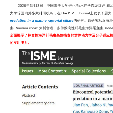
2026
年
3
月
13
日，中国海洋大学
进化所
/
水产学院
龙红岸团队
大学等国内外多家科研机构，在
The ISME Journal
上发表了题为
predation in a marine raptorial ciliate
的研究。该研究从近海环
虫
Chaenea vorax
为捕食者、条件致病性纤毛虫海洋尾丝虫
Uron
全面揭示了
掠食性
海洋纤毛虫高效捕食的
群体动力学及
分子适应
的应用潜力。