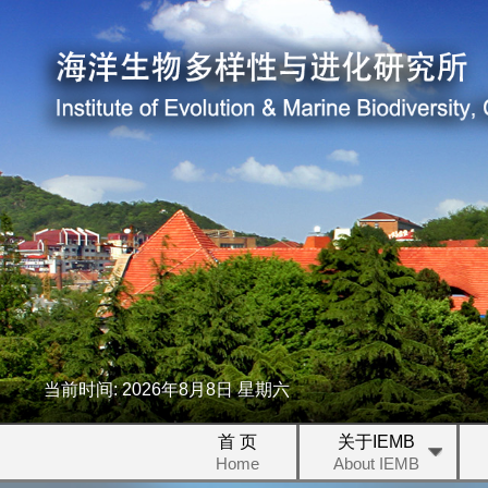
当前时间:
2026
年
8
月
8
日
星期六
首 页
关于IEMB
Home
About IEMB