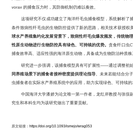
vorax
的捕食压力时，其防御机制仍难以奏效。
这项研究不仅
成功
建立了海洋纤毛虫捕食模型，系统解析了
条件致病性纤毛虫的生物防
控
提供了新的思路
，相关技术获授权
球水产养殖集约化发展背景下，致病性纤毛虫爆发频发，传统物
性原生动物进行生物
防控
具有绿色、可持续的优势。
贪食纤口虫
C
捕食效率高、适应性强的海洋原生动物，具备成为生物防治
种质株
研究进一步强调，该捕食模型具有可扩展性
——
通过调整初
同养殖场景下的捕食者接种密度提供理论指导
。未来若能结合
分
虫捕食者在实际水产养殖系统中的应用，助力实现绿色、可持续的
中国海洋大学潘娇为论文
唯一
第一作者，龙红岸教授与张俣
究生和本科生均为
该
研究做出了重要贡献。
原文链接：
https://doi.org/10.1093/ismejo/wrag053