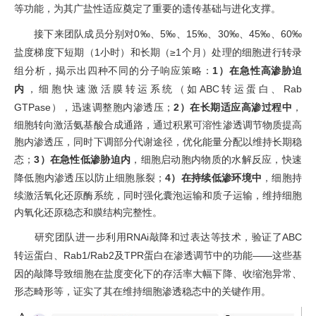
等功能，为其广盐性适应奠定了重要的遗传基础与进化支撑。
接下来团队
成员
分别
对
0‰
、
5‰
、
15‰
、
3
0‰
、
45‰
、
60‰
盐度梯度下短期（
1
小时）和长期（
≥1
个月）处理的细胞进行转录
组分析，揭示出四种不同的分子响应策略：
1
）在急性
高渗
胁迫
内
，
细胞快速激活膜转运系统（如
ABC
转运蛋白、
Rab
GTPase
），迅速调整胞内渗透压；
2
）在长期适应
高渗
过程中
，
细胞转向激活氨基酸合成通路，通过积累可溶性渗透调节物质提高
胞内渗透压，同时下调
部分
代谢
途径
，优化能量分配以维持长期稳
态
；
3
）在急性低
渗
胁迫内
，
细胞启动胞内物质的水解反应，快速
降低胞内渗透压以防止细胞胀裂；
4
）
在持续低渗环境中
，细胞持
续激活氧化还原酶系统，
同时
强化囊泡运输和质子运输，维持细胞
内氧化还原稳态和膜结构完整性。
研究团队进一步利用
RNAi
敲降
和过表达
等
技术，验证了
ABC
转运蛋白、
Rab1/Rab2
及
TPR
蛋白在渗透调节中的功能
——
这些基
因
的敲降
导致细胞在盐度变化下的存活率大幅下降
、
收缩泡异常、
形态畸形
等
，证实了其在维持细胞渗透稳态中的关键作用。