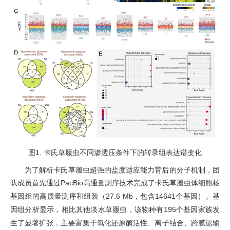
图
1
.
卡氏草履虫
不同渗透压条件下的转录组表达谱变化
为了解析卡氏草履虫超强的盐度适应能力背后的分子机制，团
队成员首先通过
PacBio
高通量测序技术完成了
卡氏草履虫体细胞核
基因组的高质量测序和组装（
27.6 Mb
，
包含
14641
个基因
）
。
基
因组分析显示
，
相比其他淡水草履虫
，该物种有
195
个基因家族发
生了显著扩张，主要富集于氧化还原酶活性、离子结合、跨膜运输