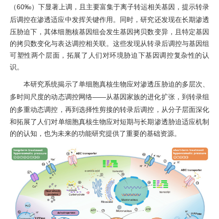
（
60‰
）下显著上调，且主要富集于离子转运相关基因，提示转录
后调控在渗透适应中发挥关键作用。
同时，研究还发现在
长期渗透
压胁迫下，其体细胞核基因组会发生基因拷贝数变异，且特定基因
的拷贝数变化与表达调控相关联。这
些
发现从转录后调控与基因组
可塑性两个层面，拓展了人们对环境胁迫下基因调控复杂性的认
识。
本研究
系统揭示了单细胞真核生物应对渗透压胁迫的多层次、
多时间尺度的动态调控网络
——
从基因家族的进化扩张，到转录组
的
多重动态调控
，再到选择性剪接的转录后调控
，
从分子层面深化
和拓展了人们
对
单细胞真核生物应对短期与长期渗透胁迫适应机制
的的认知，也为未来的功能研究提供了重要的基础资源。