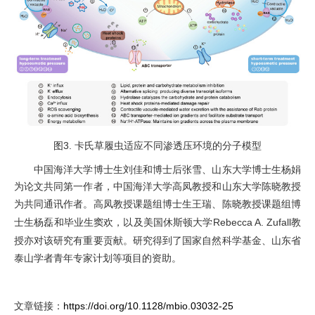
图
3.
卡氏草履虫适应不同渗透压环境的分子模型
中国海洋大学
博士生
刘佳
和
博士
后
张雪、山东大学
博士生
杨娟
为论文共同第一作者，中国海洋大学高凤教授
和
山东大学陈晓
教授
为共同通讯作者。
高凤教授课题组博士生王瑞、陈晓教授课题组博
士生杨磊和毕业生窦欢，以及美国休斯顿大学
Rebecca A. Zufall
教
授亦对该研究有重要贡献。
研究得到了国家自然科学基金、山东省
泰山学者青年
专家
计划等项目的资助。
文章链接：
https://doi.org/10.1128/mbio.03032-25