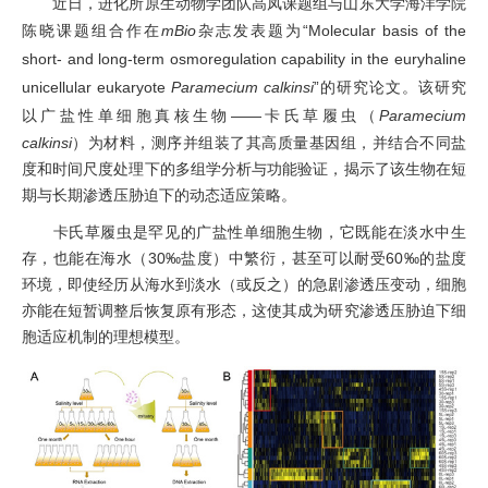
近日
，进化所原生动物学团队高凤课题组
与山东大学海洋学院
陈晓课题组合作
在
mBio
杂志
发表题为
“Molecular basis of the
short- and long-term osmoregulation capability in the euryhaline
unicellular eukaryote
Paramecium calkinsi
”
的研究论文。该研究
以广盐性单细胞真核生物
——
卡
氏
草履虫（
Paramecium
calkinsi
）为材料，
测序并
组装了其高质量基因组，并结合不同盐
度和时间尺度处理
下的
多组学分析与功能验证，揭示了该生物在短
期与长期渗透压胁迫下的动态适应策略。
卡氏
草履虫是罕见的广盐性
单细胞生物
，它既能在淡水中生
存，也能在海水
（
30‰
盐度）
中繁衍，
甚至可以耐受
60‰
的
盐度
环境，
即使经历从海水到淡水（或反之）的急剧渗透压变动，细胞
亦能在短暂调整后恢复原有形态
，
这使其成为研究渗透压
胁迫
下细
胞适应机制的理想模型。