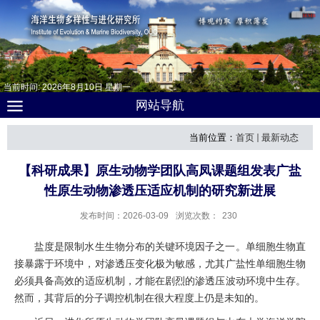
当前时间:
2026
年
8
月
10
日
星期一
网站导航
当前位置：
首页
最新动态
【科研成果】原生动物学团队高凤课题组发表广盐
性原生动物渗透压适应机制的研究新进展
发布时间：2026-03-09
浏览次数：
230
盐度是限制水生生物分布的关键环境因子之一。单细胞生物直
接暴露于环境中，对渗透压变化极为敏感，
尤其
广盐性单细胞生物
必须具备
高效
的适应机制，才能在剧烈的渗透压波动
环境
中生存。
然而，其背后的
分子
调控机制在很大程度上仍是未知
的
。