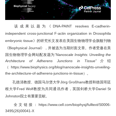
该成果以
题
为
《
DNA-PAINT resolves E-cadherin-
independent cross-junctional F-actin organization in Drosophila
embryonic tissue
》
的研究长文
发表在
美国生物物理学会旗舰刊物
《
Biophysical Journal
》
，并被选为当期封面文章。作者受邀在美
国生物物理学会网站配发题为
“
Nanoscale Insights: Unveiling the
Architecture of Adherens Junctions in Tissue”
介绍
（
https://www.biophysics.org/blog/nanoscale-insights-unveiling-
the-architecture-of-adherens-junctions-in-tissue
）。
孔德清教授、德国马尔堡大学
J
ö
rg Gro
ß
hans
教授和
德国哥廷
根大学
Fred
Wolf
教授为共同通讯作者，
英国
剑桥大学
Daniel St
Johnston
院士
有重要贡献。
全文链接：
https://www.cell.com/biophysj/fulltext/S0006-
3495(26)00041-X