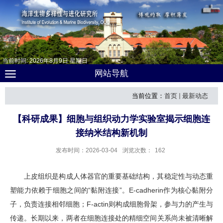
当前时间:
2026
年
8
月
9
日
星期日
网站导航
当前位置：
首页
最新动态
【科研成果】细胞与组织动力学实验室揭示细胞连
接纳米结构新机制
发布时间：2026-03-04
浏览次数：
162
上皮组织是构成人体器官的重要基础结构，其稳定性与动态重
塑能力依赖于细胞之间的
“
黏附连接
”
。
E-cadherin
作为核心黏附分
子，负责连接相邻细胞；
F-actin
则构成细胞骨架，参与力的产生与
传递。长期以来，两者在细胞连接处的精细空间关系尚未被清晰解