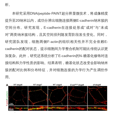
析。
本研究采用
DNA/peptide-PAINT
超分辨显微技术，将成像精度
提升至
20
纳米以内，成功分辨出细胞连接两侧
E-cadherin
纳米簇的
空间分布。研究发现，
E-cadherin
在连接处形成
“
成对
”
与
“
未成
对
”
两类纳米簇结构，且其空间排列随发育阶段发生变化。同时，
研究团队发现，细胞两侧
F-actin
的组织相关性并不完全依赖
E-
cadherin
的配对状态，提示细胞间力学整合机制可能比传统认识更
加复杂。此外，研究还系统分析了
E-cadherin
的
N-
糖基化修饰对连
接结构和力学性质的影响。结果表明，糖基化状态改变会影响纳米
簇的配对比例和分布特征，并对细胞连接的力学行为产生调控作
用。